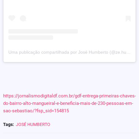
Uma publicação compartilhada por José Humberto (@ze.humberto_)
https://jornalismodigitaldf.com.br/gdf-entrega-primeiras-chaves-
do-bairro-alto-mangueiral-e-beneficia-mais-de-230-pessoas-em-
sao-sebastiao/?fsp_sid=154815
Tags:
JOSÉ HUMBERTO