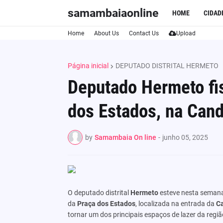
samambaiaonline
HOME
CIDAD
Home
About Us
Contact Us
Upload
Página inicial
DEPUTADO DISTRITAL HERMETO
Deputado Hermeto fis
dos Estados, na Can
by
Samambaia On line
-
junho 05, 2025
O deputado distrital
Hermeto
esteve nesta semana
da
Praça dos Estados
, localizada na entrada da
C
tornar um dos principais espaços de lazer da regiã