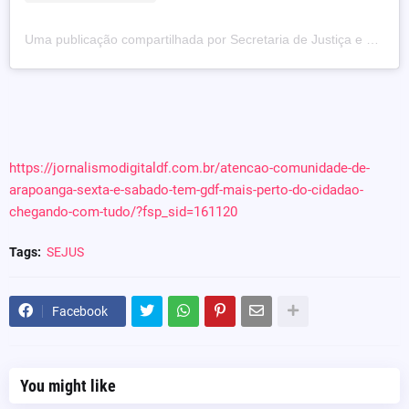
Uma publicação compartilhada por Secretaria de Justiça e Cidadania do Distrito Federal (@sejus_df)
https://jornalismodigitaldf.com.br/atencao-comunidade-de-
arapoanga-sexta-e-sabado-tem-gdf-mais-perto-do-cidadao-
chegando-com-tudo/?fsp_sid=161120
Tags:
SEJUS
Facebook
You might like