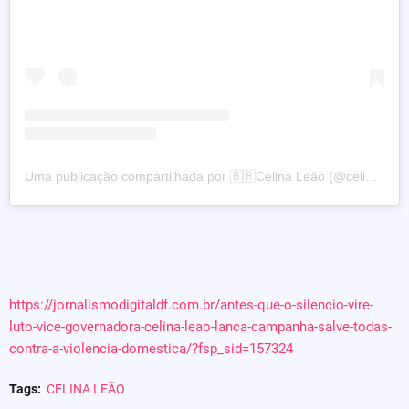
Uma publicação compartilhada por 🇧🇷Celina Leão (@celinaleao)
https://jornalismodigitaldf.com.br/antes-que-o-silencio-vire-
luto-vice-governadora-celina-leao-lanca-campanha-salve-todas-
contra-a-violencia-domestica/?fsp_sid=157324
Tags:
CELINA LEÃO