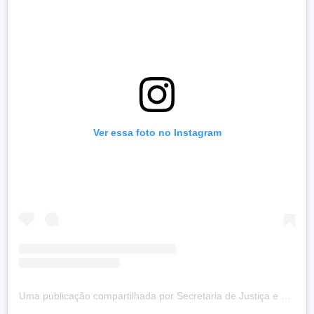
Ver essa foto no Instagram
Uma publicação compartilhada por Secretaria de Justiça e Cidadania do Distrito Federal (@sejus_df)