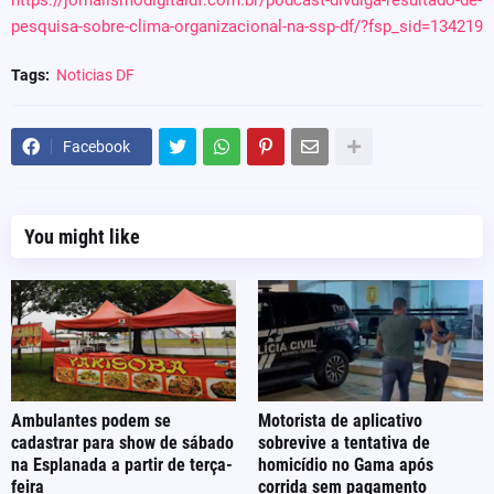
https://jornalismodigitaldf.com.br/podcast-divulga-resultado-de-
pesquisa-sobre-clima-organizacional-na-ssp-df/?fsp_sid=134219
Tags:
Noticias DF
Facebook
You might like
Ambulantes podem se
Motorista de aplicativo
cadastrar para show de sábado
sobrevive a tentativa de
na Esplanada a partir de terça-
homicídio no Gama após
feira
corrida sem pagamento