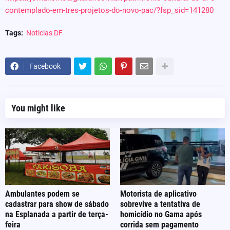
contemplado-em-tres-projetos-do-novo-pac/?fsp_sid=141280
Tags:
Noticias DF
Facebook
You might like
Ambulantes podem se
Motorista de aplicativo
cadastrar para show de sábado
sobrevive a tentativa de
na Esplanada a partir de terça-
homicídio no Gama após
feira
corrida sem pagamento