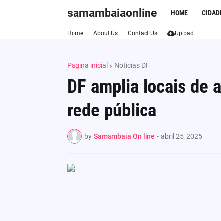
samambaiaonline
HOME
CIDAD
Home
About Us
Contact Us
Upload
Página inicial
Noticias DF
DF amplia locais de 
rede pública
by
Samambaia On line
-
abril 25, 2025