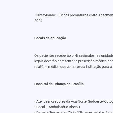
• Nirsevimabe – Bebês prematuros entre 32 semanas
2024
Locais de aplicação
Os pacientes receberão o Nirsevimabe nas unidade
legais deverão apresentar a prescrição médica pa
relatório médico que comprove a indicação para a 
Hospital da Criança de Brasília
• Atende moradores da Asa Norte, Sudoeste/Octogon
• Local – Ambulatório Bloco 1
• Datas – Terças, das 7h às 12h, e sextas, das 14h