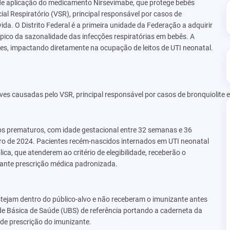
 de aplicação do medicamento Nirsevimabe, que protege bebês
ial Respiratório (VSR), principal responsável por casos de
da. O Distrito Federal é a primeira unidade da Federação a adquirir
pico da sazonalidade das infecções respiratórias em bebês. A
es, impactando diretamente na ocupação de leitos de UTI neonatal.
ves causadas pelo VSR, principal responsável por casos de bronquiolite
s prematuros, com idade gestacional entre 32 semanas e 36
bro de 2024. Pacientes recém-nascidos internados em UTI neonatal
ca, que atenderem ao critério de elegibilidade, receberão o
iante prescrição médica padronizada.
stejam dentro do público-alvo e não receberam o imunizante antes
de Básica de Saúde (UBS) de referência portando a caderneta da
s de prescrição do imunizante.