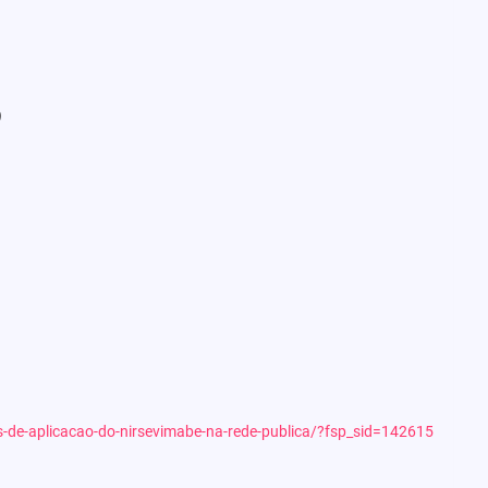
)
ais-de-aplicacao-do-nirsevimabe-na-rede-publica/?fsp_sid=142615