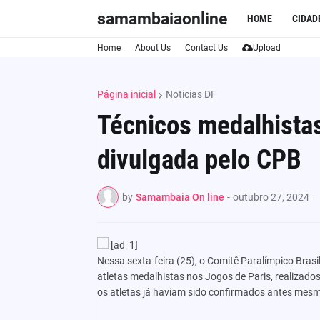
samambaiaonline
HOME
CIDAD
Home
About Us
Contact Us
Upload
Página inicial
Noticias DF
Técnicos medalhista
divulgada pelo CPB
by
Samambaia On line
-
outubro 27, 2024
[ad_1]
Nessa sexta-feira (25), o Comitê Paralímpico Brasi
atletas medalhistas nos Jogos de Paris, realizado
os atletas já haviam sido confirmados antes mesm