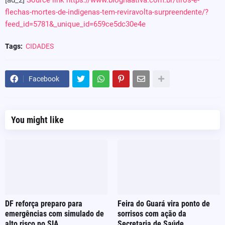
[ad_2]
Source link
https://www.blognaativa.com.br/tiros-e-
flechas-mortes-de-indigenas-tem-reviravolta-surpreendente/?
feed_id=5781&_unique_id=659ce5dc30e4e
Tags:
CIDADES
Facebook
You might like
DF reforça preparo para
Feira do Guará vira ponto de
emergências com simulado de
sorrisos com ação da
alto risco no SIA
Secretaria de Saúde