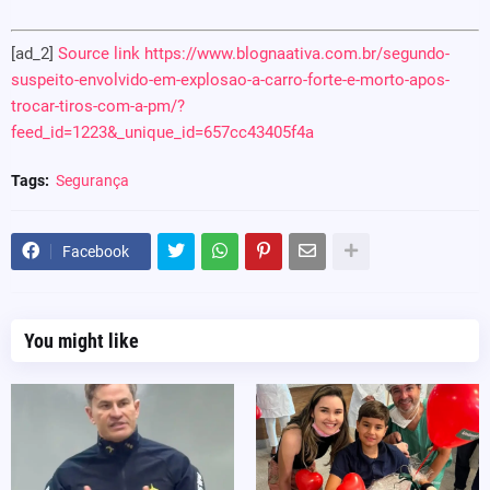
[ad_2]
Source link
https://www.blognaativa.com.br/segundo-
suspeito-envolvido-em-explosao-a-carro-forte-e-morto-apos-
trocar-tiros-com-a-pm/?
feed_id=1223&_unique_id=657cc43405f4a
Tags:
Segurança
Facebook
You might like