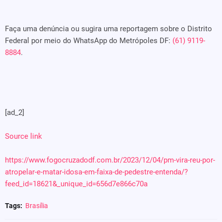
Faça uma denúncia ou sugira uma reportagem sobre o Distrito
Federal por meio do WhatsApp do Metrópoles DF:
(61) 9119-
8884
.
[ad_2]
Source link
https://www.fogocruzadodf.com.br/2023/12/04/pm-vira-reu-por-
atropelar-e-matar-idosa-em-faixa-de-pedestre-entenda/?
feed_id=18621&_unique_id=656d7e866c70a
Tags:
Brasília