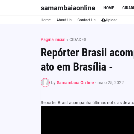
samambaiaonline
HOME
CIDAD
Home
About Us
Contact Us
Upload
Página inicial
CIDADES
Repórter Brasil acom
ato em Brasília -
by
Samambaia On line
-
maio 25, 2022
Repórter Brasil acompanha últimas notícias de ato